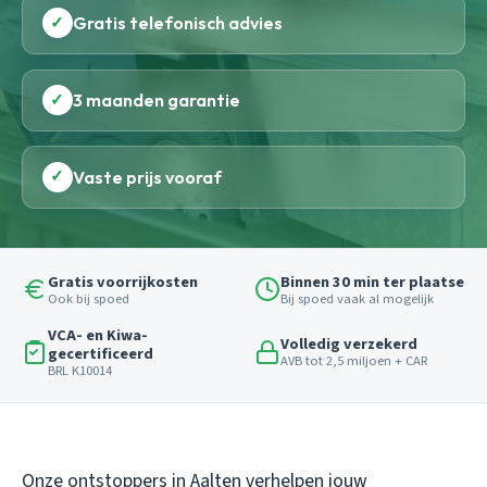
✓
Gratis telefonisch advies
✓
3 maanden garantie
✓
Vaste prijs vooraf
Gratis voorrijkosten
Binnen 30 min ter plaatse
Ook bij spoed
Bij spoed vaak al mogelijk
VCA- en Kiwa-
Volledig verzekerd
gecertificeerd
AVB tot 2,5 miljoen + CAR
BRL K10014
Onze ontstoppers in Aalten verhelpen jouw