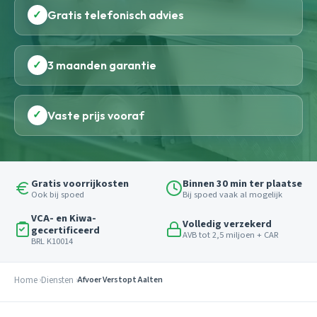
✓
Gratis telefonisch advies
✓
3 maanden garantie
✓
Vaste prijs vooraf
Gratis voorrijkosten
Binnen 30 min ter plaatse
Ook bij spoed
Bij spoed vaak al mogelijk
VCA- en Kiwa-
Volledig verzekerd
gecertificeerd
AVB tot 2,5 miljoen + CAR
BRL K10014
Home
Diensten
Afvoer Verstopt Aalten