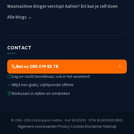
Wasmachine droger verstopt Aalten? Dit kun je zelf doen
Alle blogs →
CONTACT
Bel nu 085 019 85 78
Dag en nacht bereikbaar, ook in het weekend
Altijd een gratis, vrijblijvende offerte
Werkzaam in Aalten en omstreken
© 2002–2026
Ontstoppen Aalten
· KvK 83265392 · BTW NL862800328B01
Algemene voorwaarden
·
Privacy
·
Cookies
·
Disclaimer
·
Sitemap