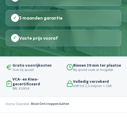
✓
3 maanden garantie
✓
Vaste prijs vooraf
Gratis voorrijkosten
Binnen 30 min ter plaatse
Ook bij spoed
Bij spoed vaak al mogelijk
VCA- en Kiwa-
Volledig verzekerd
gecertificeerd
AVB tot 2,5 miljoen + CAR
BRL K10014
Home
Diensten
Riool Ontstoppen Aalten