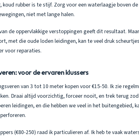
 koud rubber is te stijf. Zorg voor een waterlaagje boven de
ewegingen, niet met lange halen.
an de oppervlakkige verstoppingen geeft dit resultaat. Maar
rt, met die oude loden leidingen, kan te veel druk scheurtj
er voor reparaties.
eren: voor de ervaren klussers
ngsveren van 3 tot 10 meter kopen voor €15-50. Ik zie regel
ken. Draai altijd voorzichtig, forceer nooit, en trek terug zo
peren leidingen, en die hebben we veel in het buitengebied, k
 perforeren.
ppers (€80-250) raad ik particulieren af. Ik heb te vaak wate