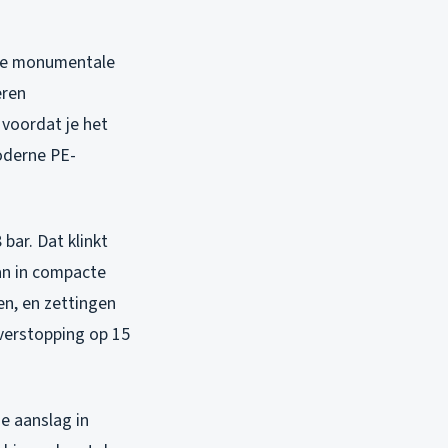
 je monumentale
eren
 voordat je het
oderne PE-
bar. Dat klinkt
an in compacte
en, en zettingen
 verstopping op 15
e aanslag in