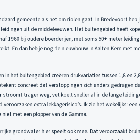
andaard gemeente als het om riolen gaat. In Bredevoort heb
leidingen uit de middeleeuwen. Het buitengebied heeft kop
naf 1960 bij oudere boerderijen, met soms 50+ meter leiding
eikt. En dan heb je nog de nieuwbouw in Aalten Kern met m
n in het buitengebied creëren drukvariaties tussen 1,8 en 2,8 
etekent concreet dat verstoppingen zich anders gedragen d
stroomt trager weg, vet koelt sneller af in de lange leiding
veroorzaken extra lekkagerisico’s. Ik zie het wekelijks: een
je niet met een plopper van de Gamma.
rrijke grondwater hier speelt ook mee. Dat veroorzaakt bruin