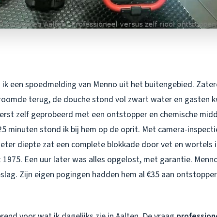
 ik een spoedmelding van Menno uit het buitengebied. Zater
 stroomde terug, de douche stond vol zwart water en gasten
 eerst zelf geprobeerd met een ontstopper en chemische mid
25 minuten stond ik bij hem op de oprit. Met camera-inspectie
eter diepte zat een complete blokkade door vet en wortels i
t 1975. Een uur later was alles opgelost, met garantie. Menn
slag. Zijn eigen pogingen hadden hem al €35 aan ontstoppers
erend voor wat ik dagelijks zie in Aalten. De vraag
profession