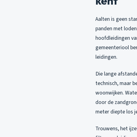
kent
Aalten is geen st
panden met loden 
hoofdleidingen va
gemeenteriool ber
leidingen.
Die lange afstande
technisch, maar b
woonwijken. Water 
door de zandgrond 
meter diepte los 
Trouwens, het ijze