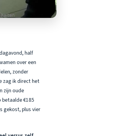
dagavond, half
 kwamen over een
delen, zonder
 zag ik direct het
n zijn oude
o betaalde €185
 gekost, plus vier
eel versus zelf