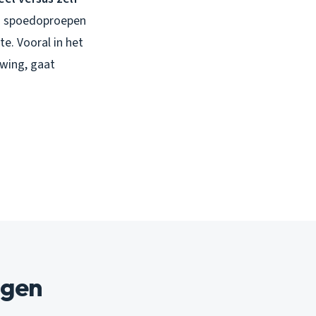
jn spoedoproepen
e. Vooral in het
uwing, gaat
ngen