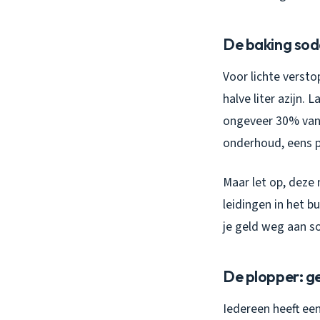
De baking sod
Voor lichte verst
halve liter azijn.
ongeveer 30% van 
onderhoud, eens 
Maar let op, deze 
leidingen in het b
je geld weg aan s
De plopper: g
Iedereen heeft ee