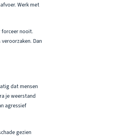
 afvoer. Werk met
 forceer nooit.
es veroorzaken. Dan
matig dat mensen
dra je weerstand
an agressief
rschade gezien