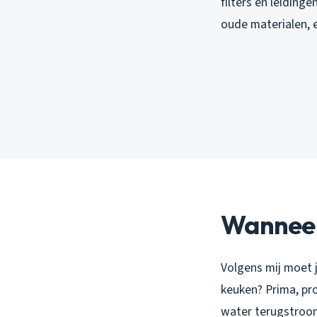
filters en leiding
oude materialen, 
Wanneer 
Volgens mij moet j
keuken? Prima, pro
water terugstroo