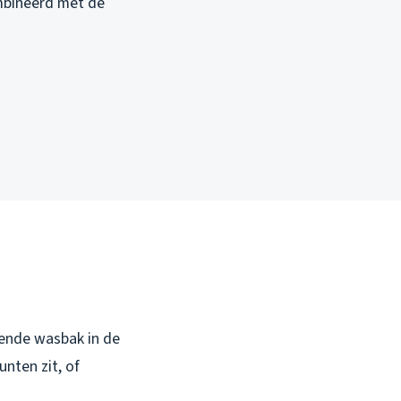
ombineerd met de
pende wasbak in de
nten zit, of